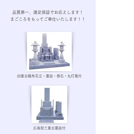
品質第一、満足保証でお応えします！
まごころをもってご奉仕いたします！！
四重台膳角花立・墓誌・巻石・丸灯篭付
広島型三重台墓誌付