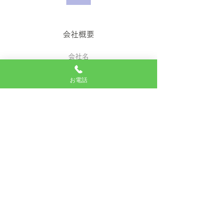
会社概要
会社名
有限会社今村石材
お電話
電話番号
082-264-3271
FAX番号
082-264-6102
取扱品目
墓石・記念碑・灯篭（設計、施工）、
霊苑・墓地（企画、販売）、その他石
材加工、石材工事